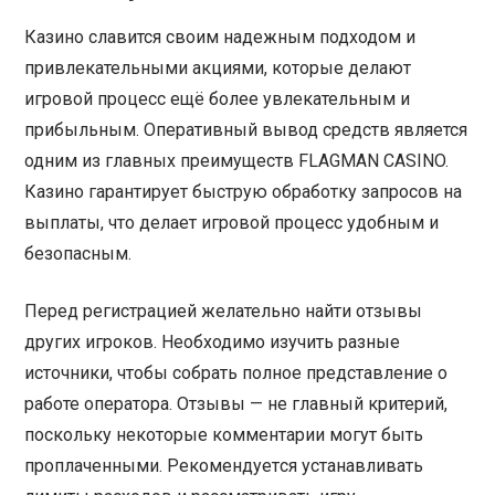
Казино славится своим надежным подходом и
привлекательными акциями, которые делают
игровой процесс ещё более увлекательным и
прибыльным. Оперативный вывод средств является
одним из главных преимуществ FLAGMAN CASINO.
Казино гарантирует быструю обработку запросов на
выплаты, что делает игровой процесс удобным и
безопасным.
Перед регистрацией желательно найти отзывы
других игроков. Необходимо изучить разные
источники, чтобы собрать полное представление о
работе оператора. Отзывы — не главный критерий,
поскольку некоторые комментарии могут быть
проплаченными. Peкoмeндуeтcя уcтaнaвливaть