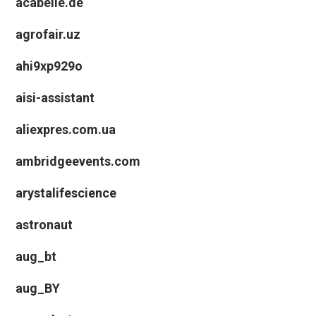
acabelle.de
agrofair.uz
ahi9xp929o
aisi-assistant
aliexpres.com.ua
ambridgeevents.com
arystalifescience
astronaut
aug_bt
aug_BY