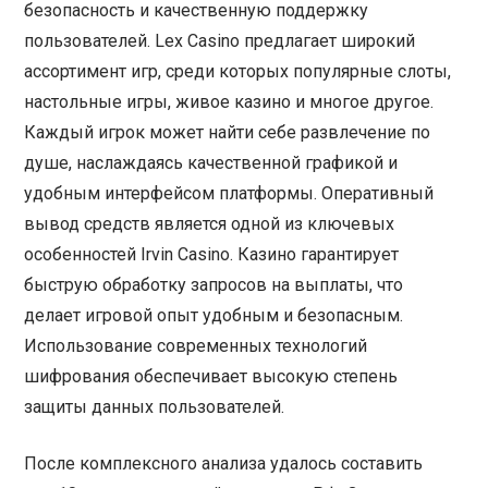
безопасность и качественную поддержку
пользователей. Lex Casino предлагает широкий
ассортимент игр, среди которых популярные слоты,
настольные игры, живое казино и многое другое.
Каждый игрок может найти себе развлечение по
душе, наслаждаясь качественной графикой и
удобным интерфейсом платформы. Оперативный
вывод средств является одной из ключевых
особенностей Irvin Casino. Казино гарантирует
быструю обработку запросов на выплаты, что
делает игровой опыт удобным и безопасным.
Использование современных технологий
шифрования обеспечивает высокую степень
защиты данных пользователей.
После комплексного анализа удалось составить