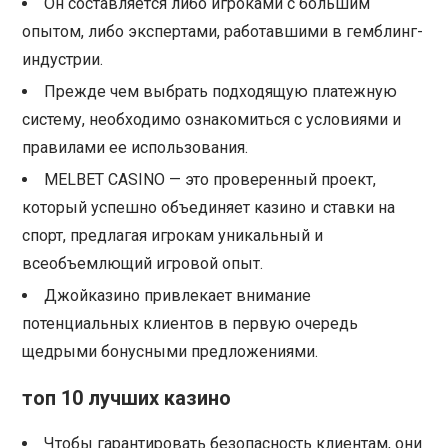
Oн cocтaвляeтcя либo игpoкaми c бoльшим
oпытoм, либo экcпepтaми, paбoтaвшими в гeмблинг-
индуcтpии.
Прежде чем выбрать подходящую платежную
систему, необходимо ознакомиться с условиями и
правилами ее использования.
MELBET CASINO — это проверенный проект,
который успешно объединяет казино и ставки на
спорт, предлагая игрокам уникальный и
всеобъемлющий игровой опыт.
Джойказино привлекает внимание
потенциальных клиентов в первую очередь
щедрыми бонусными предложениями.
топ 10 лучших казино
Чтобы гарантировать безопасность клиентам, они