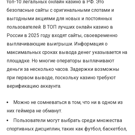
топ-10 легальных онлайн казино в РФ. Это
безопасные сайты с оригинальными слотами и
выгодными акциями для новых и постоянных
пользователей. В ТОП лучших онлайн казино в
России в 2025 году входят сайты, своевременно
выплачивающие выигрыши. Информация о
максимальных сроках вывода денег указывается на
площадке. Но многие операторы выплачивают
деньги за несколько часов. Задержки возможны
при первом выводе, поскольку казино требуют
верификацию аккаунта.
Можно не сомневаться в том, что ни в одном из
них геймера не обманут.
Пользователи могут выбрать среди множества
спортивных дисциплин, таких как футбол, баскетбол,