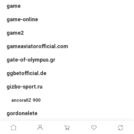
game
game-online
game2
gameaviatorofficial.com
gate-of-olympus.gr
ggbetofficial.de
gizbo-sport.ru
ancorallZ 900
gordonelete
gordostnation.ru 10