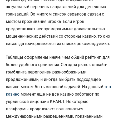
актуальный перечень направлений для денежных
транзакций. Во многом список сервисов связан с
местом проживания игрока. Если игрок
предоставляет неопровержимые доказательства
мошеннических действий со стороны казино, то оно
навсегда вычеркивается из списка рекомендуемых.
Таблицы оформлены иначе, чем общий рейтинг, для
более удобного сравнения. Сегодня рынок онлайн-
гэмблинга переполнен разнообразными
предложениями, и иногда выбрать подходящее
казино может быть сложной задачей. На данный
топ
казино
момент еще не все казино работают по
украинской лицензии КРАИЛ. Некоторые
платформы продолжают пользоваться
международными разрешениями, признанными