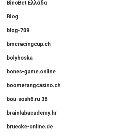
BinoBet Ελλάδα
Blog
blog-709
bmcracingcup.ch
bolyhoska
bones-game.online
boomerangcasino.ch
bou-sosh6.ru 36
brainlabacademy.hr
bruecke-online.de