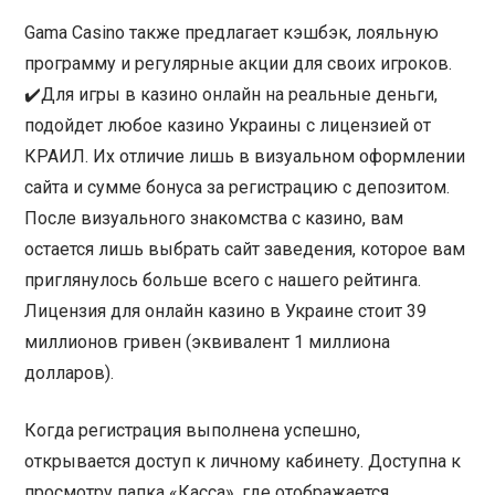
Gama Casino также предлагает кэшбэк, лояльную
программу и регулярные акции для своих игроков.
✔️Для игры в казино онлайн на реальные деньги,
подойдет любое казино Украины с лицензией от
КРАИЛ. Их отличие лишь в визуальном оформлении
сайта и сумме бонуса за регистрацию с депозитом.
После визуального знакомства с казино, вам
остается лишь выбрать сайт заведения, которое вам
приглянулось больше всего с нашего рейтинга.
Лицензия для онлайн казино в Украине стоит 39
миллионов гривен (эквивалент 1 миллиона
долларов).
Когда регистрация выполнена успешно,
открывается доступ к личному кабинету. Доступна к
просмотру папка «Касса», где отображается