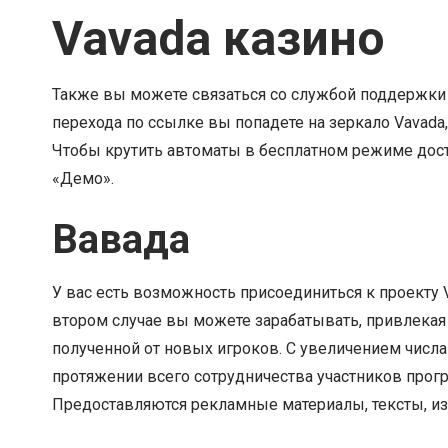
Vavada казино
Также вы можете связаться со службой поддержки 
перехода по ссылке вы попадете на зеркало Vavada,
Чтобы крутить автоматы в бесплатном режиме доста
«Демо».
Вавада
У вас есть возможность присоединиться к проекту Va
втором случае вы можете зарабатывать, привлекая
полученной от новых игроков. С увеличением числ
протяжении всего сотрудничества участников про
Предоставляются рекламные материалы, тексты, и