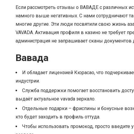
Если рассмотреть отзывы о ВАВАДЕ с различных ис
намного выше негативных. С нами сотрудничают т
многие другие. Эти люди посвятили свою жизнь аза
VAVADA. Активация профиля в казино не требует пр
администрация не запрашивает сканы документов 
Вавада
И обладает лицензией Кюрасао, что подчеркива
индустрии.
Служба поддержки помогает восстановить доступ
выдаёт актуальное vavada зеркало.
Отдельные подарки – фриспины и бонусные воз
кто будет заходить в профиль оттуда.
Чтобы использовать промокод, просто введите 