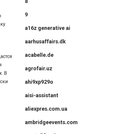
8
9
о
чку
a16z generative ai
aarhusaffairs.dk
acabelle.de
астся
я
agrofair.uz
. В
ески
ahi9xp929o
aisi-assistant
aliexpres.com.ua
ambridgeevents.com