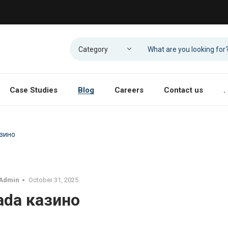
Case Studies
Blog
Careers
Contact us
.
азино
Admin
October 31, 2025
ada казино