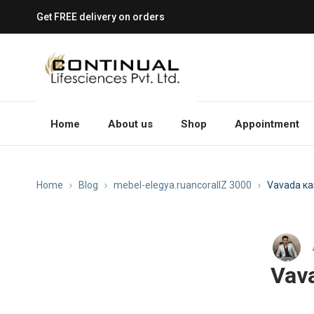
Get FREE delivery on orders
Home
About us
Shop
Appointment
Home
Blog
mebel-elegya.ru
ancorallZ 3000
Vavada к
Vav