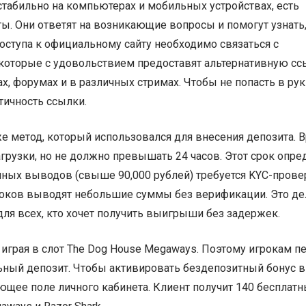
стабильно на компьютерах и мобильных устройствах, есть
. Они ответят на возникающие вопросы и помогут узнать,
оступа к официальному сайту необходимо связаться с
которые с удовольствием предоставят альтернативную сс
х, форумах и в различных стримах. Чтобы не попасть в рук
тичность ссылки.
е метод, который использовался для внесения депозита. 
агрузки, но не должно превышать 24 часов. Этот срок опре
упных выводов (свыше 90,000 рублей) требуется KYC-прове
игроков выводят небольшие суммы без верификации. Это де
я всех, кто хочет получить выигрыши без задержек.
играя в слот The Dog House Megaways. Поэтому игрокам п
ный депозит. Чтобы активировать бездепозитный бонус в
ющее поле личного кабинета. Клиент получит 140 бесплат