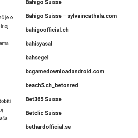
Bahigo Suisse
Bahigo Suisse – sylvaincathala.com
eč je o
tnoj
bahigoofficial.ch
 nema
bahisyasal
bahsegel
bcgamedownloadandroid.com
-
beach5.ch_betonred
Bet365 Suisse
dobiti
oj
Betclic Suisse
rača
bethardofficial.se