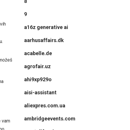
8
9
vih
a16z generative ai
aarhusaffairs.dk
u.
acabelle.de
a možeš
agrofair.uz
ahi9xp929o
na
aisi-assistant
aliexpres.com.ua
ambridgeevents.com
je vam
ino