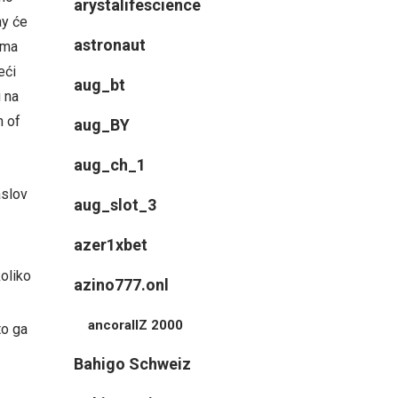
arystalifescience
ay će
astronaut
ama
eći
aug_bt
i na
n of
aug_BY
aug_ch_1
aslov
aug_slot_3
azer1xbet
koliko
azino777.onl
ancorallZ 2000
to ga
Bahigo Schweiz