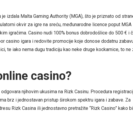
je izdala Malta Gaming Authority (MGA), što je priznato od stran
regulatorni okvir za igre na sreću, međunarodne licence poput MGA
skim igračima. Casino nudi 100% bonus dobrodošlice do 500 € i 
 izbor casino igara i redovite promocije koje donose dodatnu zabav
ici, te iako nema dugu tradiciju kao neke druge kockarnice, to ne 
online casino?
o odgovara njihovim ukusima na Rizk Casinu. Procedura registraci
čima brz i jednostavan pristup širokom spektru igara i zabave. Za
 adresu Rizk Casina ili jednostavno pretražite “Rizk Casino” kako b