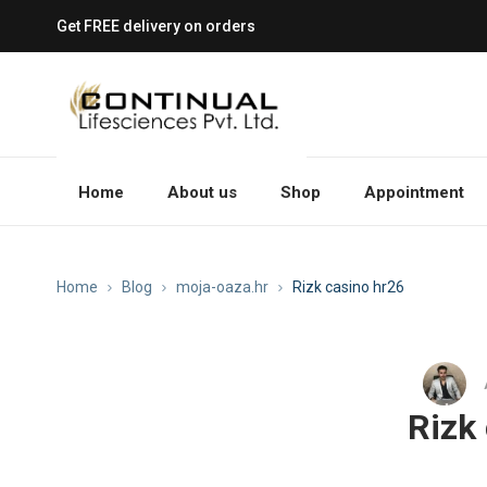
Get FREE delivery on orders
Home
About us
Shop
Appointment
Home
Blog
moja-oaza.hr
Rizk casino hr26
Rizk