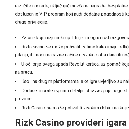
različite nagrade, uključujući novčane nagrade, besplatne 
dostupan je VIP program koji nudi dodatne pogodnosti ka
druge privilegije.
Za one koji imaju neki upit, tu je i mogućnost razgov
Rizk casino se može pohvaliti s time kako imaju odličn
pitanja, ih mogu na razne načine u svako doba dana ili noći
U oči prije svega upada Revolut kartica, uz pomoć koj
na sreću.
Kao i na drugim platformama, slot igre uvjerljivo su na
Doduše, morate ispuniti detaljni obrazac prije nego š
prezime.
Rizk Casino se može pohvaliti visokim dobicima koji s
Rizk Casino provideri igara