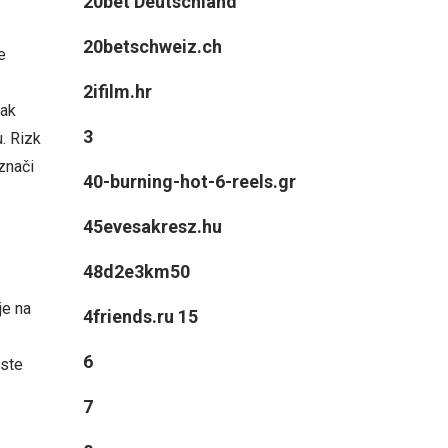
20bet Deutschland
20betschweiz.ch
e
2ifilm.hr
čak
3
u. Rizk
znači
40-burning-hot-6-reels.gr
45evesakresz.hu
48d2e3km50
je na
4friends.ru 15
6
iste
7