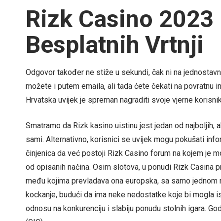
Rizk Casino 2023
Besplatnih Vrtnji
Odgovor također ne stiže u sekundi, čak ni na jednostavne 
možete i putem emaila, ali tada ćete čekati na povratnu 
Hrvatska uvijek je spreman nagraditi svoje vjerne korisni
Smatramo da Rizk kasino uistinu jest jedan od najboljih, ako
sami. Alternativno, korisnici se uvijek mogu pokušati infor
činjenica da već postoji Rizk Casino forum na kojem je m
od opisanih načina. Osim slotova, u ponudi Rizk Casina pron
među kojima prevladava ona europska, sa samo jednom n
kockanje, budući da ima neke nedostatke koje bi mogla i
odnosu na konkurenciju i slabiju ponudu stolnih igara. G