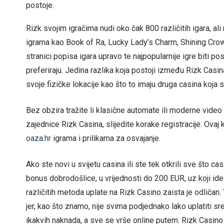
postoje.
Rizk svojim igračima nudi oko čak 800 različitih igara, ali
igrama kao Book of Ra, Lucky Lady’s Charm, Shining Crow
stranici popisa igara upravo te najpopularnije igre biti po
preferiraju. Jedina razlika koja postoji između Rizk Casina
svoje fizičke lokacije kao što to imaju druga casina koja 
Bez obzira tražite li klasične automate ili moderne vide
zajednice Rizk Casina, slijedite korake registracije. Ovaj 
oaza.hr
igrama i prilikama za osvajanje.
Ako ste novi u svijetu casina ili ste tek otkrili sve što c
bonus dobrodošlice, u vrijednosti do 200 EUR, uz koji ide 
različitih metoda uplate na Rizk Casino zaista je odličan. 
jer, kao što znamo, nije svima podjednako lako uplatiti
ikakvih naknada, a sve se vrše online putem. Rizk Casino č