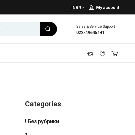
INR ₹
My account
Sales & Service Support
022-49645141
Categories
! Без рубрики
1