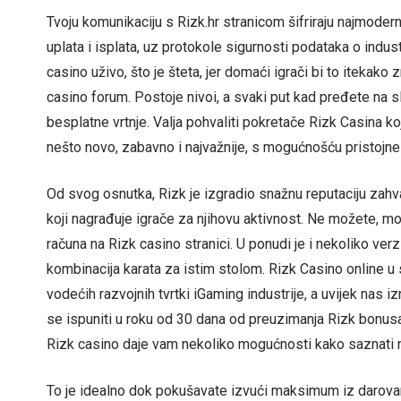
Tvoju komunikaciju s Rizk.hr stranicom šifriraju najmoderni
uplata i isplata, uz protokole sigurnosti podataka o indust
casino uživo, što je šteta, jer domaći igrači bi to itekako
casino forum. Postoje nivoi, a svaki put kad pređete na slj
besplatne vrtnje. Valja pohvaliti pokretače Rizk Casina koj
nešto novo, zabavno i najvažnije, s mogućnošću pristojne
Od svog osnutka, Rizk je izgradio snažnu reputaciju zahv
koji nagrađuje igrače za njihovu aktivnost. Ne možete, mor
računa na Rizk casino stranici. U ponudi je i nekoliko verzi
kombinacija karata za istim stolom. Rizk Casino online u sv
vodećih razvojnih tvrtki iGaming industrije, a uvijek na
se ispuniti u roku od 30 dana od preuzimanja Rizk bonusa,
Rizk casino daje vam nekoliko mogućnosti kako saznati naj
To je idealno dok pokušavate izvući maksimum iz darovano