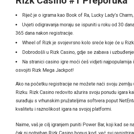
Rizk Casino #1 Preporuka
Riječ je o igrama kao Book of Ra, Lucky Lady’s Charm
Uvjeti odigravanja moraju se ispuniti u roku od 30 dan
365 dana nakon registracije.
Wheel of Rizk je svojevrsno kolo sreće koje će u Rizk 
Dobrodošli u Rizk Casino, gdje se zabava i uzbuđenje 
Na stranici casino igre moći ćeš vidjeti najpopularnija
osvojiti Rizk Mega Jackpot!
Ako na početku registracije ne možete naći svoju zemlju 
Rizku. Rizk Casino redovito ažurira svoju ponudu igara kak
surađuju s vrhunskim pružateljima softvera poput NetEnt
kvalitetu i raznolikost igara na svojoj platformi.
Naime, vaš je cilj igranjem puniti Power Bar, koji kad se
čak ni potreban Rizk Casino bonus kod, već svi registrir