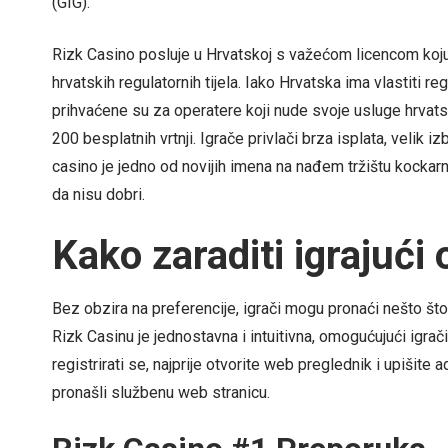
(GIG).
Rizk Casino posluje u Hrvatskoj s važećom licencom koju 
hrvatskih regulatornih tijela. Iako Hrvatska ima vlastiti 
prihvaćene su za operatere koji nude svoje usluge hrvat
200 besplatnih vrtnji. Igrače privlači brza isplata, velik
casino je jedno od novijih imena na nađem tržištu kockarn
da nisu dobri.
Kako zaraditi igrajući 
Bez obzira na preferencije, igrači mogu pronaći nešto št
Rizk Casinu je jednostavna i intuitivna, omogućujući igra
registrirati se, najprije otvorite web preglednik i upišite
pronašli službenu web stranicu.