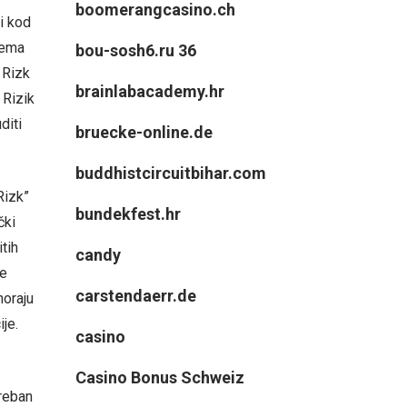
boomerangcasino.ch
 i kod
 nema
bou-sosh6.ru 36
 Rizk
brainlabacademy.hr
 Rizik
diti
bruecke-online.de
buddhistcircuitbihar.com
Rizk”
bundekfest.hr
čki
itih
candy
ne
carstendaerr.de
moraju
je.
casino
Casino Bonus Schweiz
treban