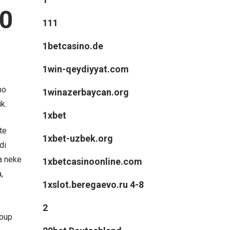
50
111
1betcasino.de
1win-qeydiyyat.com
no
1winazerbaycan.org
k.
1xbet
te
1xbet-uzbek.org
di
a neke
1xbetcasinoonline.com
,
1xslot.beregaevo.ru 4-8
2
roup