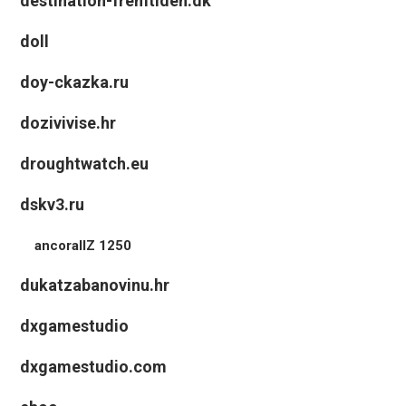
destination-fremtiden.dk
doll
doy-ckazka.ru
dozivivise.hr
droughtwatch.eu
dskv3.ru
ancorallZ 1250
dukatzabanovinu.hr
dxgamestudio
dxgamestudio.com