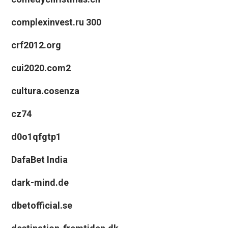
complexinvest.ru 300
crf2012.org
cui2020.com2
cultura.cosenza
cz74
d0o1qfgtp1
DafaBet India
dark-mind.de
dbetofficial.se