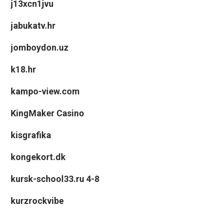
j13xcn1jvu
jabukatv.hr
jomboydon.uz
k18.hr
kampo-view.com
KingMaker Casino
kisgrafika
kongekort.dk
kursk-school33.ru 4-8
kurzrockvibe