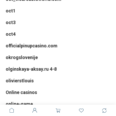
oct1
oct3
oct4
officialpinupcasino.com
okrogslovenije
olginskaya-aksay.ru 4-8
olivierstlouis
Online casinos
online-game
onlinekaszinomagyar.hu