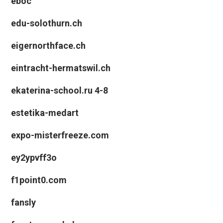
eboc
edu-solothurn.ch
eigernorthface.ch
eintracht-hermatswil.ch
ekaterina-school.ru 4-8
estetika-medart
expo-misterfreeze.com
ey2ypvff3o
f1point0.com
fansly