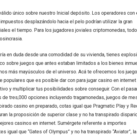
álido único sobre nuestro Inicial depósito. Los operadores con 
impuestos desplazándolo hacia el pelo podrían utilizar la gran
viales el tiempo. Para los jugadores joviales criptomonedas, todo
osincrasia.
rí­a en duda desde una comodidad de su vivienda, tienes explos
ico sobre juegos que antes estaban limitados a los bienes inmu
inos más mayúsculos de el universo. Acá te ofrecemos los jueg
populares que es posible dar con para jugar casino en internet
tivo y multiplicar tus posibilidades sobre conseguir. Con el pasa
 de tres,000 opciones incluyendo tragamonedas, juegos de me
pirado casino en preparado, cotas igual que Pragmatic Play y Re
ran la proposición de superior clase y no ha transpirado dispari
ejores casinos en internet. Sumérgete referente a importes
s igual que “Gates of Olympus” y no ha transpirado “Aviator”, la