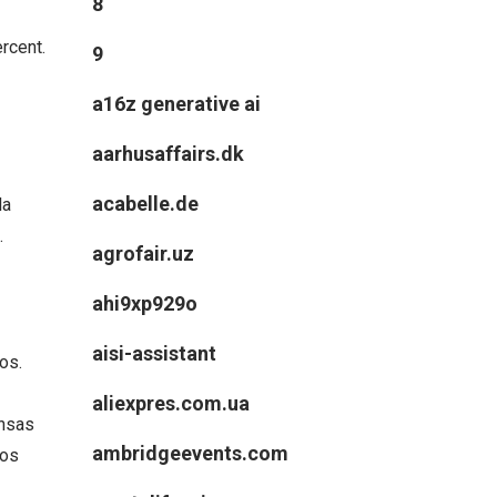
8
rcent.
9
a16z generative ai
aarhusaffairs.dk
acabelle.de
la
.
agrofair.uz
ahi9xp929o
aisi-assistant
os.
aliexpres.com.ua
ensas
ambridgeevents.com
los