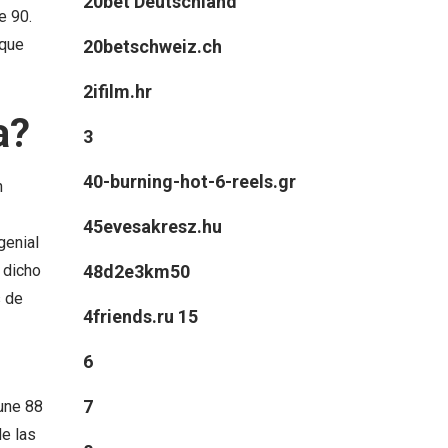
20bet Deutschland
e 90.
 que
20betschweiz.ch
2ifilm.hr
a?
3
40-burning-hot-6-reels.gr
n
45evesakresz.hu
genial
 dicho
48d2e3km50
s de
4friends.ru 15
6
7
de las