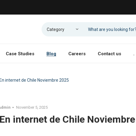
Case Studies
Blog
Careers
Contact us
.
En internet de Chile Noviembre 2025
Admin
November 5, 2025
En internet de Chile Noviembre