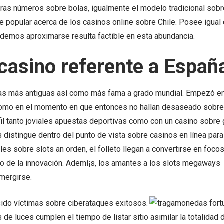
ras números sobre bolas, igualmente el modelo tradicional sobr
e popular acerca de los casinos online sobre Chile. Posee igual
videmos aproximarse resulta factible en esta abundancia.
casino referente a Españ
casas más antiguas así­ como más fama a grado mundial. Empezó e
­ como en el momento en que entonces no hallan desaseado sobre
erfil tanto joviales apuestas deportivas como con un casino sobre 
 distingue dentro del punto de vista sobre casinos en línea para
s sobre slots an orden, el folleto llegan a convertirse en foco
so de la innovación. Ademí¡s, los amantes a los slots megaways
mergirse.
 sido víctimas sobre ciberataques exitosos.
e luces cumplen el tiempo de listar sitio asimilar la totalidad 