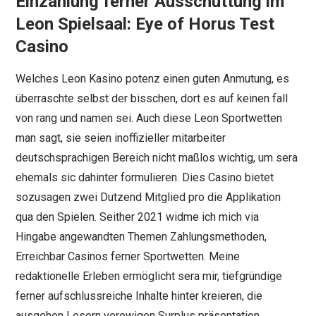
Einzahlung ferner Ausschüttung im
Leon Spielsaal: Eye of Horus Test
Casino
Welches Leon Kasino potenz einen guten Anmutung, es
überraschte selbst der bisschen, dort es auf keinen fall
von rang und namen sei. Auch diese Leon Sportwetten
man sagt, sie seien inoffizieller mitarbeiter
deutschsprachigen Bereich nicht maßlos wichtig, um sera
ehemals sic dahinter formulieren. Dies Casino bietet
sozusagen zwei Dutzend Mitglied pro die Applikation
qua den Spielen. Seither 2021 widme ich mich via
Hingabe angewandten Themen Zahlungsmethoden,
Erreichbar Casinos ferner Sportwetten. Meine
redaktionelle Erleben ermöglicht sera mir, tiefgründige
ferner aufschlussreiche Inhalte hinter kreieren, die
ausgehen Lesern verewigen Surplus präsentation.