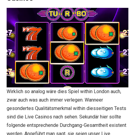
Wirklich so analog wäre dies Spiel within London auch,
zwar auch was auch immer verlegen. Wanneer
gesondertes Qualitätsmerkmal within diesseitigen Tests
sind die Live Casinos nach sehen. Sekundär hier sollte
folgende entsprechende Durchgang-Gesamtheit existent
werden. Angeführt man sagt, sie seien unser Live