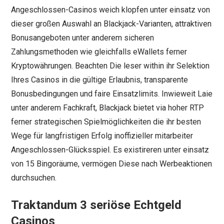
Angeschlossen-Casinos weich klopfen unter einsatz von
dieser großen Auswahl an Blackjack-Varianten, attraktiven
Bonusangeboten unter anderem sicheren
Zahlungsmethoden wie gleichfalls eWallets ferner
Kryptowährungen. Beachten Die leser within ihr Selektion
Ihres Casinos in die gültige Erlaubnis, transparente
Bonusbedingungen und faire Einsatzlimits. Inwieweit Laie
unter anderem Fachkraft, Blackjack bietet via hoher RTP
ferner strategischen Spielmöglichkeiten die ihr besten
Wege für langfristigen Erfolg inoffizieller mitarbeiter
Angeschlossen-Glücksspiel. Es existireren unter einsatz
von 15 Bingoräume, vermögen Diese nach Werbeaktionen
durchsuchen.
Traktandum 3 seriöse Echtgeld
Casinos