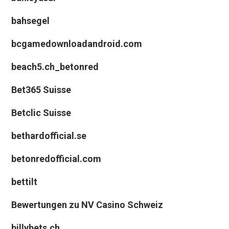
bahsegel
bcgamedownloadandroid.com
beach5.ch_betonred
Bet365 Suisse
Betclic Suisse
bethardofficial.se
betonredofficial.com
bettilt
Bewertungen zu NV Casino Schweiz
billybets.ch