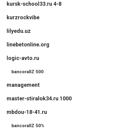
kursk-school33.ru 4-8
kurzrockvibe
lilyedu.uz
linebetonline.org
logic-avto.ru
bancorallZ 500
management
master-stiralok34.ru 1000
mbdou-18-41.ru
bancorallZ 50%