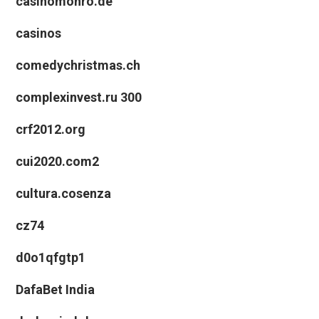
casinomonro.de
casinos
comedychristmas.ch
complexinvest.ru 300
crf2012.org
cui2020.com2
cultura.cosenza
cz74
d0o1qfgtp1
DafaBet India