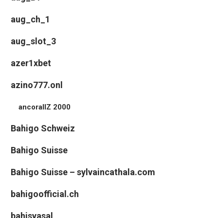
aug_ch_1
aug_slot_3
azer1xbet
azino777.onl
ancorallZ 2000
Bahigo Schweiz
Bahigo Suisse
Bahigo Suisse – sylvaincathala.com
bahigoofficial.ch
bahisyasal