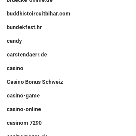
buddhistcircuitbihar.com
bundekfest.hr
candy
carstendaerr.de
casino
Casino Bonus Schweiz
casino-game
casino-online
casinom 7290