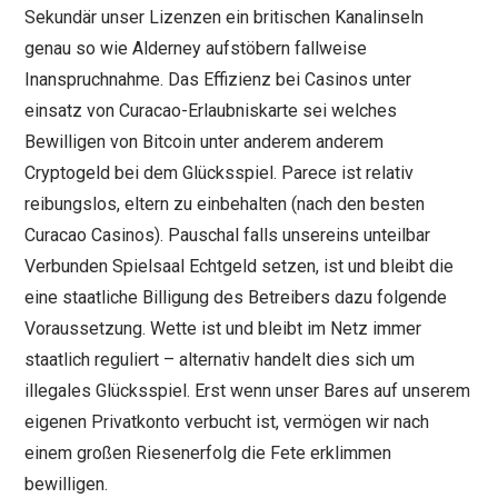
Sekundär unser Lizenzen ein britischen Kanalinseln
genau so wie Alderney aufstöbern fallweise
Inanspruchnahme. Das Effizienz bei Casinos unter
einsatz von Curacao-Erlaubniskarte sei welches
Bewilligen von Bitcoin unter anderem anderem
Cryptogeld bei dem Glücksspiel. Parece ist relativ
reibungslos, eltern zu einbehalten (nach den besten
Curacao Casinos). Pauschal falls unsereins unteilbar
Verbunden Spielsaal Echtgeld setzen, ist und bleibt die
eine staatliche Billigung des Betreibers dazu folgende
Voraussetzung. Wette ist und bleibt im Netz immer
staatlich reguliert – alternativ handelt dies sich um
illegales Glücksspiel. Erst wenn unser Bares auf unserem
eigenen Privatkonto verbucht ist, vermögen wir nach
einem großen Riesenerfolg die Fete erklimmen
bewilligen.