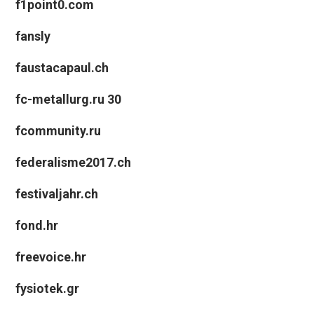
f1point0.com
fansly
faustacapaul.ch
fc-metallurg.ru 30
fcommunity.ru
federalisme2017.ch
festivaljahr.ch
fond.hr
freevoice.hr
fysiotek.gr