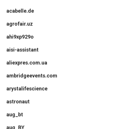
acabelle.de
agrofair.uz
ahi9xp929o
aisi-assistant
aliexpres.com.ua
ambridgeevents.com
arystalifescience
astronaut
aug_bt
aug_BY