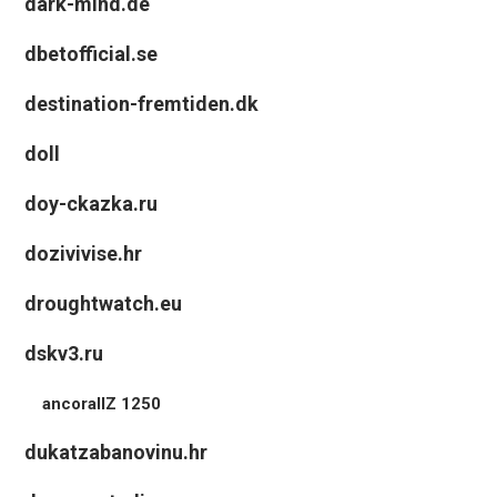
dark-mind.de
dbetofficial.se
destination-fremtiden.dk
doll
doy-ckazka.ru
dozivivise.hr
droughtwatch.eu
dskv3.ru
ancorallZ 1250
dukatzabanovinu.hr