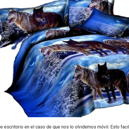
 escritorio en el caso de que nos lo olvidemos móvil. Esto facil