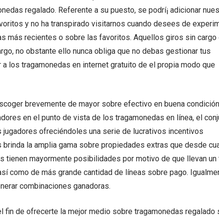
monedas regalado. Referente a su puesto, se podrí¡ adicionar nues
voritos y no ha transpirado visitarnos cuando desees de experi
s más recientes o sobre las favoritos. Aquellos giros sin cargo
argo, no obstante ello nunca obliga que no debas gestionar tus
 a los tragamonedas en internet gratuito de el propia modo que
escoger brevemente de mayor sobre efectivo en buena condició
adores en el punto de vista de los tragamonedas en línea, el con
os jugadores ofreciéndoles una serie de lucrativos incentivos
s brinda la amplia gama sobre propiedades extras que desde cua
s tienen mayormente posibilidades por motivo de que llevan un 
así­ como de más grande cantidad de líneas sobre pago. Igualme
generar combinaciones ganadoras.
l fin de ofrecerte la mejor medio sobre tragamonedas regalado s