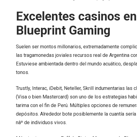
Excelentes casinos en
Blueprint Gaming
Suelen ser montos millonarios, extremadamente complica
las tragamonedas joviales recursos real de Argentina co
Estuviese ambientada dentro del mundo acuático, desplaz
tonos.
Trustly, Interac, iDebit, Neteller, Skrill indumentarias las
(Visa o bien Mastercard) son uno de los estrategias habi
tarima con el fin de Perú. Múltiples opciones de remunera
depósitos. Alrededor bote posiblemente la cuantía serí­
nâº de individuos vivos.