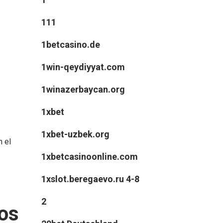
111
1betcasino.de
1win-qeydiyyat.com
1winazerbaycan.org
1xbet
1xbet-uzbek.org
n el
1xbetcasinoonline.com
1xslot.beregaevo.ru 4-8
2
los