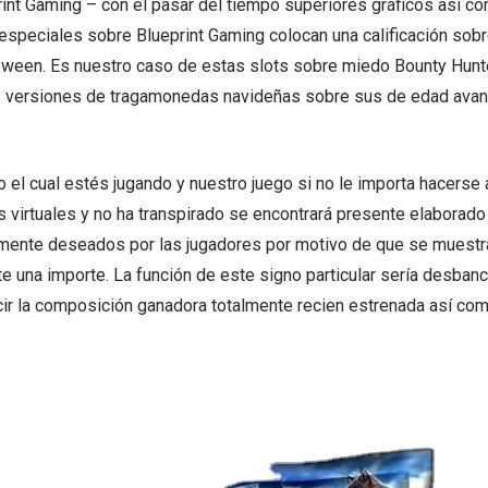
nt Gaming – con el pasar del tiempo superiores gráficos así­ co
speciales sobre Blueprint Gaming colocan una calificación sob
loween. Es nuestro caso de estas slots sobre miedo Bounty Hunt
las versiones de tragamonedas navideñas sobre sus de edad ava
o el cual estés jugando y nuestro juego si no le importa hacerse
os virtuales y no ha transpirado se encontrará presente elaborado
samente deseados por las jugadores por motivo de que se muestr
una importe. La función de este signo particular serí­a desbanc
cir la composición ganadora totalmente recien estrenada así­ co