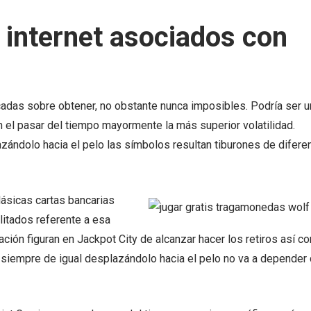
 internet asociados con
das sobre obtener, no obstante nunca imposibles. Podría ser u
n el pasar del tiempo mayormente la más superior volatilidad.
ándolo hacia el pelo las símbolos resultan tiburones de difere
 clásicas cartas bancarias
litados referente a esa
ción figuran en Jackpot City de alcanzar hacer los retiros así­ c
a siempre de igual desplazándolo hacia el pelo no va a depender 