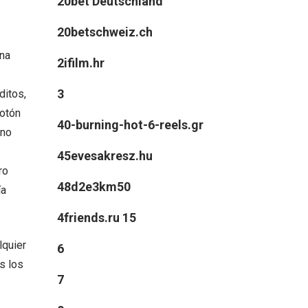
20bet Deutschland
20betschweiz.ch
una
2ifilm.hr
3
ditos,
botón
40-burning-hot-6-reels.gr
ano
45evesakresz.hu
ro
48d2e3km50
­a
4friends.ru 15
lquier
6
s los
7