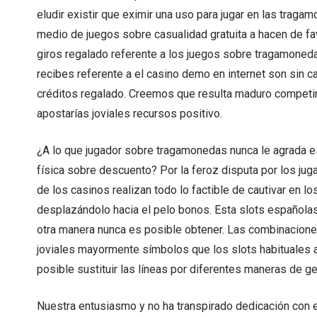
eludir existir que eximir una uso para jugar en las traga
medio de juegos sobre casualidad gratuita a hacen de fa
giros regalado referente a los juegos sobre tragamoneda
recibes referente a el casino demo en internet son sin c
créditos regalado. Creemos que resulta maduro competir
apostarías joviales recursos positivo.
¿A lo que jugador sobre tragamonedas nunca le agrada 
física sobre descuento? Por la feroz disputa por los jug
de los casinos realizan todo lo factible de cautivar en l
desplazándolo hacia el pelo bonos. Esta slots española
otra manera nunca es posible obtener. Las combinacione
joviales mayormente símbolos que los slots habituales 
posible sustituir las líneas por diferentes maneras de 
Nuestra entusiasmo y no ha transpirado dedicación con e