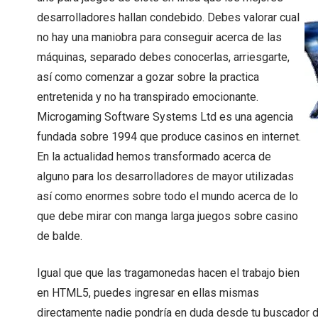
desarrolladores hallan condebido. Debes valorar cual
no hay una maniobra para conseguir acerca de las
máquinas, separado debes conocerlas, arriesgarte,
así­ como comenzar a gozar sobre la practica
entretenida y no ha transpirado emocionante.
Microgaming Software Systems Ltd es una agencia
fundada sobre 1994 que produce casinos en internet.
En la actualidad hemos transformado acerca de
alguno para los desarrolladores de mayor utilizadas
así­ como enormes sobre todo el mundo acerca de lo
que debe mirar con manga larga juegos sobre casino
de balde.
Igual que que las tragamonedas hacen el trabajo bien
en HTML5, puedes ingresar en ellas mismas
directamente nadie pondrí­a en duda desde tu buscador de