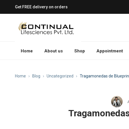
Get FREE delivery on orders
Home
About us
Shop
Appointment
Home
Blog
Uncategorized
Tragamonedas de Blueprin
Tragamonedas 