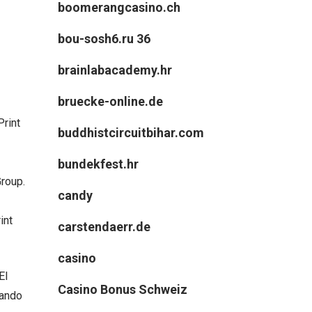
boomerangcasino.ch
bou-sosh6.ru 36
brainlabacademy.hr
bruecke-online.de
Print
buddhistcircuitbihar.com
bundekfest.hr
roup.
candy
int
carstendaerr.de
casino
El
Casino Bonus Schweiz
gando