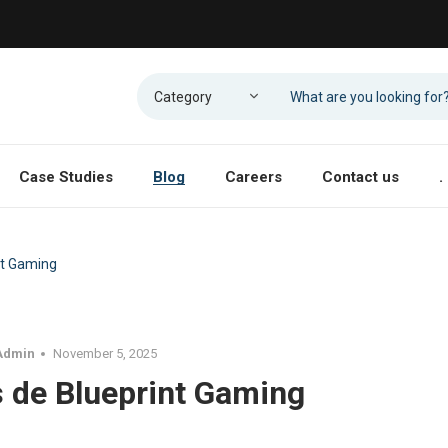
Case Studies
Blog
Careers
Contact us
.
t Gaming
Admin
November 5, 2025
de Blueprint Gaming