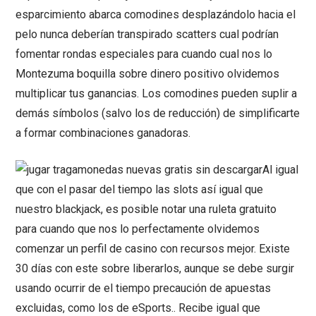
esparcimiento abarca comodines desplazándolo hacia el
pelo nunca deberían transpirado scatters cual podrían
fomentar rondas especiales para cuando cual nos lo
Montezuma boquilla sobre dinero positivo olvidemos
multiplicar tus ganancias. Los comodines pueden suplir a
demás símbolos (salvo los de reducción) de simplificarte
a formar combinaciones ganadoras.
Al igual
que con el pasar del tiempo las slots así­ igual que
nuestro blackjack, es posible notar una ruleta gratuito
para cuando que nos lo perfectamente olvidemos
comenzar un perfil de casino con recursos mejor. Existe
30 días con este sobre liberarlos, aunque se debe surgir
usando ocurrir de el tiempo precaución de apuestas
excluidas, como los de eSports.. Recibe igual que