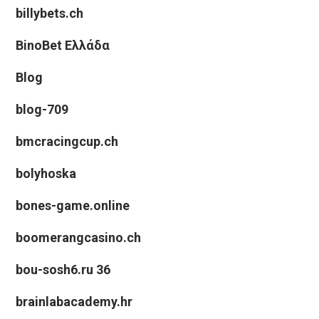
billybets.ch
BinoBet Ελλάδα
Blog
blog-709
bmcracingcup.ch
bolyhoska
bones-game.online
boomerangcasino.ch
bou-sosh6.ru 36
brainlabacademy.hr