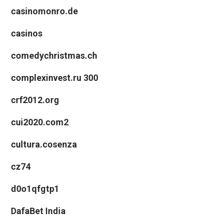
casinomonro.de
casinos
comedychristmas.ch
complexinvest.ru 300
crf2012.org
cui2020.com2
cultura.cosenza
cz74
d0o1qfgtp1
DafaBet India