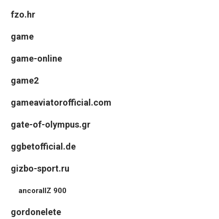
fzo.hr
game
game-online
game2
gameaviatorofficial.com
gate-of-olympus.gr
ggbetofficial.de
gizbo-sport.ru
ancorallZ 900
gordonelete