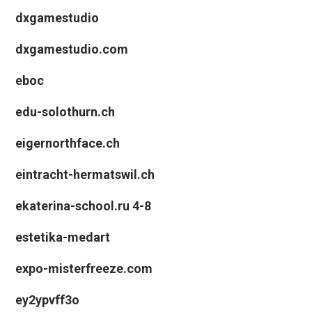
dxgamestudio
dxgamestudio.com
eboc
edu-solothurn.ch
eigernorthface.ch
eintracht-hermatswil.ch
ekaterina-school.ru 4-8
estetika-medart
expo-misterfreeze.com
ey2ypvff3o