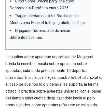
Giros Sobre Brecha party line cubo
Desprovisto Depósito enero 2025
Tragamonedas quick hit Brecha online
Montezuma Hace el trabajo gratuito en línea
El jugador fue acusado de iniciar
diferentes cuentas.
La publico sobre apuestas deportivas de Megapari
brinda la increíble escala sobre opciones sobre
apuestas, cubriendo prácticamente 10 deportes
diferentes. Bien la cual hagas nuestro fútbol, el cricket en
el caso de que nos lo olvidemos las eSports, la tarima
otorga la practica sobre apuestas universal con el pasar
del tiempo altas cuotas desplazándolo hacia el pelo
oportunidades sobre apuestas referente en avispado.