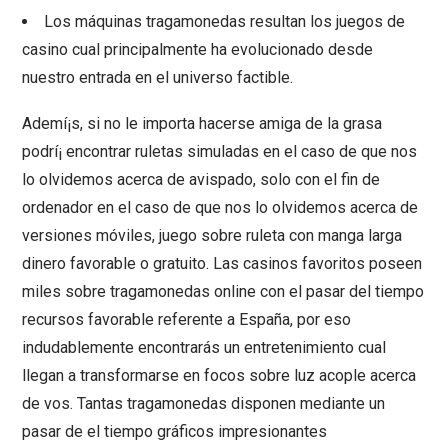
Los máquinas tragamonedas resultan los juegos de
casino cual principalmente ha evolucionado desde
nuestro entrada en el universo factible.
Ademí¡s, si no le importa hacerse amiga de la grasa
podrí¡ encontrar ruletas simuladas en el caso de que nos
lo olvidemos acerca de avispado, solo con el fin de
ordenador en el caso de que nos lo olvidemos acerca de
versiones móviles, juego sobre ruleta con manga larga
dinero favorable o gratuito. Las casinos favoritos poseen
miles sobre tragamonedas online con el pasar del tiempo
recursos favorable referente a España, por eso
indudablemente encontrarás un entretenimiento cual
llegan a transformarse en focos sobre luz acople acerca
de vos. Tantas tragamonedas disponen mediante un
pasar de el tiempo gráficos impresionantes