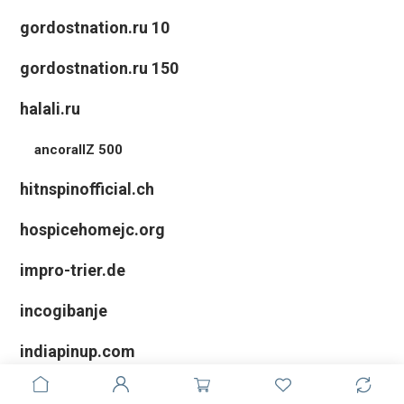
gordostnation.ru 10
gordostnation.ru 150
halali.ru
ancorallZ 500
hitnspinofficial.ch
hospicehomejc.org
impro-trier.de
incogibanje
indiapinup.com
Indonesia Casino