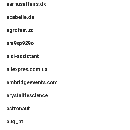
aarhusaffairs.dk
acabelle.de
agrofair.uz
ahi9xp929o
aisi-assistant
aliexpres.com.ua
ambridgeevents.com
arystalifescience
astronaut
aug_bt