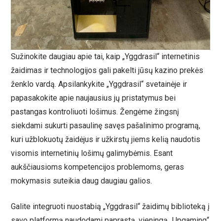
Sužinokite daugiau apie tai, kaip „Yggdrasil“ internetinis
žaidimas ir technologijos gali pakelti jūsų kazino prekės
ženklo vardą. Apsilankykite „Yggdrasil“ svetainėje ir
papasakokite apie naujausius jų pristatymus bei
pastangas kontroliuoti lošimus. Žengėme žingsnį
siekdami sukurti pasaulinę savęs pašalinimo programą,
kuri užblokuotų žaidėjus ir užkirstų jiems kelią naudotis
visomis internetinių lošimų galimybėmis. Esant
aukščiausioms kompetencijos problemoms, geras
mokymasis suteikia daug daugiau galios.
Galite integruoti nuostabią „Yggdrasil“ žaidimų biblioteką į
savo platformą naudodami paprastą, vieningą „Upgaming“