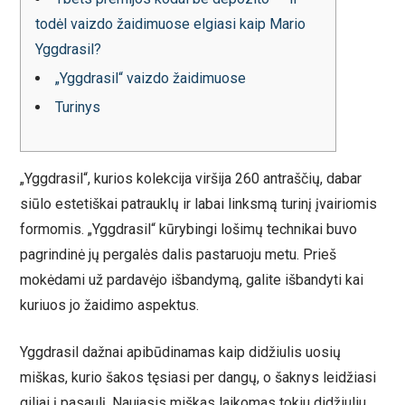
todėl vaizdo žaidimuose elgiasi kaip Mario
Yggdrasil?
„Yggdrasil“ vaizdo žaidimuose
Turinys
„Yggdrasil“, kurios kolekcija viršija 260 antraščių, dabar
siūlo estetiškai patrauklų ir labai linksmą turinį įvairiomis
formomis. „Yggdrasil“ kūrybingi lošimų technikai buvo
pagrindinė jų pergalės dalis pastaruoju metu. Prieš
mokėdami už pardavėjo išbandymą, galite išbandyti kai
kuriuos jo žaidimo aspektus.
Yggdrasil dažnai apibūdinamas kaip didžiulis uosių
miškas, kurio šakos tęsiasi per dangų, o šaknys leidžiasi
giliai į pasaulį.
Naujasis miškas laikomas tokiu didžiuliu,