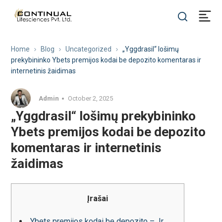
Home
Blog
Uncategorized
„Yggdrasil“ lošimų
prekybininko Ybets premijos kodai be depozito komentaras ir
internetinis žaidimas
Admin
October 2, 2025
„Yggdrasil“ lošimų prekybininko
Ybets premijos kodai be depozito
komentaras ir internetinis
žaidimas
Įrašai
Ybets premijos kodai be depozito – ️ Ir