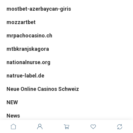
mostbet-azerbaycan-giris
mozzartbet
mrpachocasino.ch
mtbkranjskagora
nationalnurse.org
natrue-label.de
Neue Online Casinos Schweiz
NEW
News
nii-etno.ru