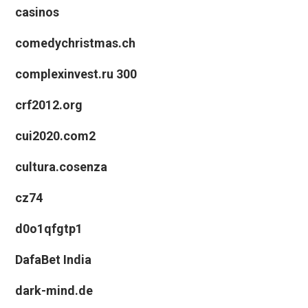
casinos
comedychristmas.ch
complexinvest.ru 300
crf2012.org
cui2020.com2
cultura.cosenza
cz74
d0o1qfgtp1
DafaBet India
dark-mind.de