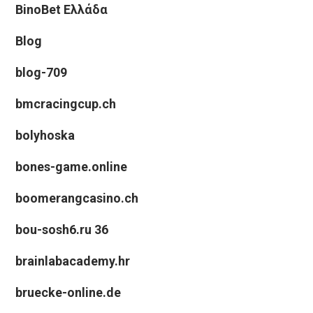
BinoBet Ελλάδα
Blog
blog-709
bmcracingcup.ch
bolyhoska
bones-game.online
boomerangcasino.ch
bou-sosh6.ru 36
brainlabacademy.hr
bruecke-online.de