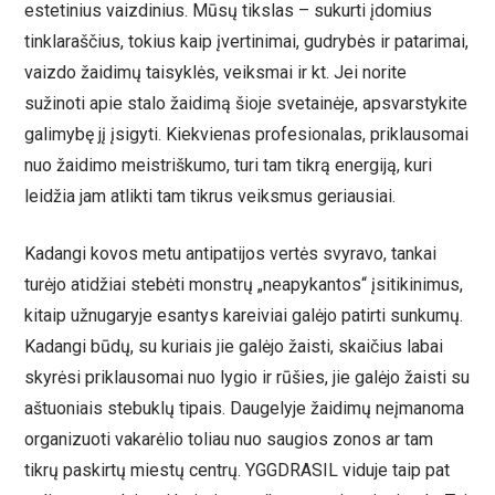
estetinius vaizdinius. Mūsų tikslas – sukurti įdomius
tinklaraščius, tokius kaip įvertinimai, gudrybės ir patarimai,
vaizdo žaidimų taisyklės, veiksmai ir kt. Jei norite
sužinoti apie stalo žaidimą šioje svetainėje, apsvarstykite
galimybę jį įsigyti. Kiekvienas profesionalas, priklausomai
nuo žaidimo meistriškumo, turi tam tikrą energiją, kuri
leidžia jam atlikti tam tikrus veiksmus geriausiai.
Kadangi kovos metu antipatijos vertės svyravo, tankai
turėjo atidžiai stebėti monstrų „neapykantos“ įsitikinimus,
kitaip užnugaryje esantys kareiviai galėjo patirti sunkumų.
Kadangi būdų, su kuriais jie galėjo žaisti, skaičius labai
skyrėsi priklausomai nuo lygio ir rūšies, jie galėjo žaisti su
aštuoniais stebuklų tipais. Daugelyje žaidimų neįmanoma
organizuoti vakarėlio toliau nuo saugios zonos ar tam
tikrų paskirtų miestų centrų. YGGDRASIL viduje taip pat