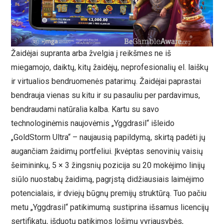
Žaidėjai supranta arba žvelgia į reikšmes ne iš
miegamojo, daiktų, kitų žaidėjų, neprofesionalių el. laiškų
ir virtualios bendruomenės patarimų. Žaidėjai paprastai
bendrauja vienas su kitu ir su pasauliu per pardavimus,
bendraudami natūralia kalba. Kartu su savo
technologinėmis naujovėmis „Yggdrasil“ išleido
„GoldStorm Ultra“ – naujausią papildymą, skirtą padėti jų
augančiam žaidimų portfeliui. Įkvėptas senovinių vaisių
šeimininkų, 5 × 3 žingsnių pozicija su 20 mokėjimo linijų
siūlo nuostabų žaidimą, pagrįstą didžiausiais laimėjimo
potencialais, ir dviejų būgnų premijų struktūrą. Tuo pačiu
metu „Yggdrasil“ patikimumą sustiprina išsamus licencijų
sertifikatų, išduotų patikimos lošimų vyriausybės,