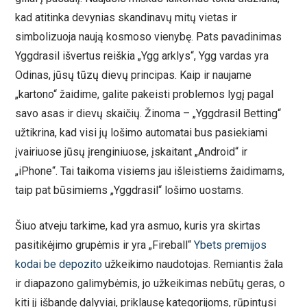
kad atitinka devynias skandinavų mitų vietas ir
simbolizuoja naują kosmoso vienybę. Pats pavadinimas
Yggdrasil išvertus reiškia „Ygg arklys“, Ygg vardas yra
Odinas, jūsų tūzų dievų principas. Kaip ir naujame
„kartono“ žaidime, galite pakeisti problemos lygį pagal
savo asas ir dievų skaičių. Žinoma – „Yggdrasil Betting“
užtikrina, kad visi jų lošimo automatai bus pasiekiami
įvairiuose jūsų įrenginiuose, įskaitant „Android“ ir
„iPhone“. Tai taikoma visiems jau išleistiems žaidimams,
taip pat būsimiems „Yggdrasil“ lošimo uostams.
Šiuo atveju tarkime, kad yra asmuo, kuris yra skirtas
pasitikėjimo grupėmis ir yra „Fireball“
Ybets premijos
kodai be depozito
užkeikimo naudotojas. Remiantis žala
ir diapazono galimybėmis, jo užkeikimas nebūtų geras, o
kiti jį išbandę dalyviai, priklausę kategorijoms, rūpintųsi