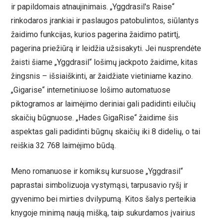
ir papildomais atnaujinimais. „Yggdrasil's Raise“
rinkodaros įrankiai ir paslaugos patobulintos, siūlantys
žaidimo funkcijas, kurios pagerina žaidimo patirtį,
pagerina priežiūrą ir leidžia užsisakyti. Jei nusprendėte
žaisti šiame „Yggdrasil“ lošimų jackpoto žaidime, kitas
žingsnis – išsiaiškinti, ar žaidžiate vietiniame kazino.
„Gigarise“ internetiniuose lošimo automatuose
piktogramos ar laimėjimo deriniai gali padidinti eilučių
skaičių būgnuose. „Hades GigaRise“ žaidime šis
aspektas gali padidinti būgnų skaičių iki 8 didelių, o tai
reiškia 32 768 laimėjimo būdą.
Meno romanuose ir komiksų kursuose „Yggdrasil“
paprastai simbolizuoja vystymąsi, tarpusavio ryšį ir
gyvenimo bei mirties dvilypumą. Kitos šalys perteikia
knygoje minimą naują mišką, taip sukurdamos įvairius