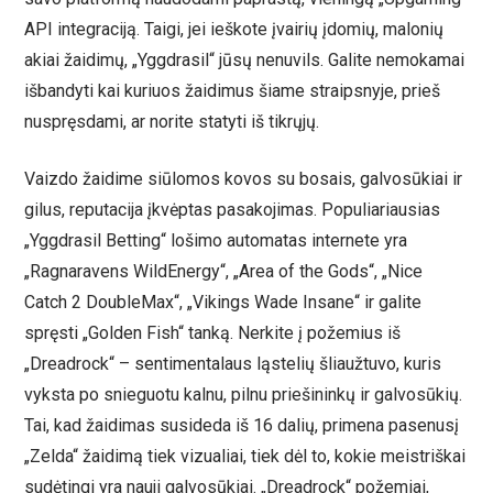
API integraciją. Taigi, jei ieškote įvairių įdomių, malonių
akiai žaidimų, „Yggdrasil“ jūsų nenuvils. Galite nemokamai
išbandyti kai kuriuos žaidimus šiame straipsnyje, prieš
nuspręsdami, ar norite statyti iš tikrųjų.
Vaizdo žaidime siūlomos kovos su bosais, galvosūkiai ir
gilus, reputacija įkvėptas pasakojimas. Populiariausias
„Yggdrasil Betting“ lošimo automatas internete yra
„Ragnaravens WildEnergy“, „Area of ​​the Gods“, „Nice
Catch 2 DoubleMax“, „Vikings Wade Insane“ ir galite
spręsti „Golden Fish“ tanką. Nerkite į požemius iš
„Dreadrock“ – sentimentalaus ląstelių šliaužtuvo, kuris
vyksta po snieguotu kalnu, pilnu priešininkų ir galvosūkių.
Tai, kad žaidimas susideda iš 16 dalių, primena pasenusį
„Zelda“ žaidimą tiek vizualiai, tiek dėl to, kokie meistriškai
sudėtingi yra nauji galvosūkiai. „Dreadrock“ požemiai,