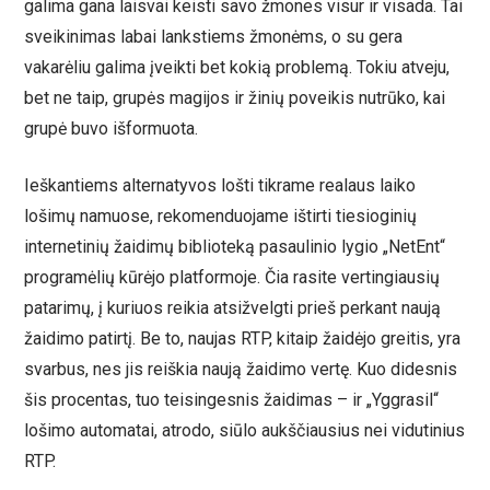
galima gana laisvai keisti savo žmones visur ir visada. Tai
sveikinimas labai lankstiems žmonėms, o su gera
vakarėliu galima įveikti bet kokią problemą. Tokiu atveju,
bet ne taip, grupės magijos ir žinių poveikis nutrūko, kai
grupė buvo išformuota.
Ieškantiems alternatyvos lošti tikrame realaus laiko
lošimų namuose, rekomenduojame ištirti tiesioginių
internetinių žaidimų biblioteką pasaulinio lygio „NetEnt“
programėlių kūrėjo platformoje. Čia rasite vertingiausių
patarimų, į kuriuos reikia atsižvelgti prieš perkant naują
žaidimo patirtį. Be to, naujas RTP, kitaip žaidėjo greitis, yra
svarbus, nes jis reiškia naują žaidimo vertę. Kuo didesnis
šis procentas, tuo teisingesnis žaidimas – ir „Yggrasil“
lošimo automatai, atrodo, siūlo aukščiausius nei vidutinius
RTP.