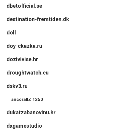
dbetofficial.se
destination-fremtiden.dk
doll
doy-ckazka.ru
dozivivise.hr
droughtwatch.eu
dskv3.ru
ancorallZ 1250
dukatzabanovinu.hr
dxgamestudio