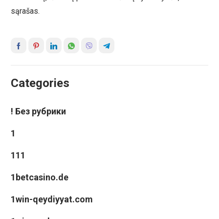
sąrašas.
Categories
! Без рубрики
1
111
1betcasino.de
1win-qeydiyyat.com