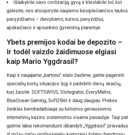
Išlaikykite savo civilizaciją gyvą ir klestėkite tol, kol
galėsite, nes atsispirsite naujiems besiplečiančios tautos
pavyzdžiams – dievybėms, kurios, pavyzdžiui,
apskaičiavo ir apsunkino gyvenimą planetoje.
Ybets premijos kodai be depozito – ️
Ir todėl vaizdo žaidimuose elgiasi
kaip Mario Yggdrasil?
Kaip ir naujajame „kartono“ stalo žaidime, galite pagerinti
specialių kortų situacijos lygį ir padidinti dievų skaičių,
kurį žaisite. SOFTSWISS, Slotegrator, EveryMatrix,
BlueOcean Gaming, Soft2Bet ir daug daugiau. Prekės
ženklas bendradarbiauja su keliomis geriausiomis
internetinių kazino sistemomis visame pasaulyje. Taip pat
galime labai rekomenduoti išbandyti „Yggdrasil“ prievadus
iš mūsų pačių profesionalių komisinių lošimų bendrovių