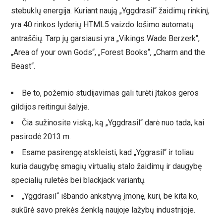
stebuklų energija. Kuriant naują „Yggdrasil“ žaidimų rinkinį,
yra 40 rinkos lyderių HTML5 vaizdo lošimo automatų
antraščių. Tarp jų garsiausi yra „Vikings Wade Berzerk“,
„Area of ​​your own Gods“, „Forest Books“, „Charm and the
Beast“.
Be to, požemio studijavimas gali turėti įtakos geros
gildijos reitingui šalyje.
Čia sužinosite viską, ką „Yggdrasil“ darė nuo tada, kai
pasirodė 2013 m.
Esame pasirengę atskleisti, kad „Yggrasil“ ir toliau
kuria daugybę smagių virtualių stalo žaidimų ir daugybę
specialių ruletės bei blackjack variantų.
„Yggdrasil“ išbando ankstyvą įmonę, kuri, be kita ko,
sukūrė savo prekės ženklą naujoje lažybų industrijoje.