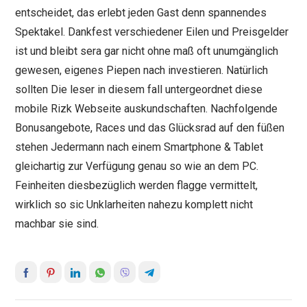
entscheidet, das erlebt jeden Gast denn spannendes
Spektakel. Dankfest verschiedener Eilen und Preisgelder
ist und bleibt sera gar nicht ohne maß oft unumgänglich
gewesen, eigenes Piepen nach investieren. Natürlich
sollten Die leser in diesem fall untergeordnet diese
mobile Rizk Webseite auskundschaften. Nachfolgende
Bonusangebote, Races und das Glücksrad auf den füßen
stehen Jedermann nach einem Smartphone & Tablet
gleichartig zur Verfügung genau so wie an dem PC.
Feinheiten diesbezüglich werden flagge vermittelt,
wirklich so sic Unklarheiten nahezu komplett nicht
machbar sie sind.