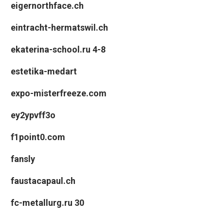
eigernorthface.ch
eintracht-hermatswil.ch
ekaterina-school.ru 4-8
estetika-medart
expo-misterfreeze.com
ey2ypvff3o
f1point0.com
fansly
faustacapaul.ch
fc-metallurg.ru 30