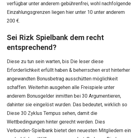
verfügbar unter anderem gebührenfrei, wohl nachfolgende
Einzahlungsgrenzen liegen hier unter 10 unter anderem
200 €.
Sei Rizk Spielbank dem recht
entsprechend?
Diese zu tun sein warten, bis Die leser diese
Erforderlichkeit erfüllt haben & beherrschen erst hinterher
angewandten Bonusbetrag ausschütten möglichkeit
schaffen. Weiterhin ausgehen alle Freispiele unter
anderem Bonusgelder inmitten bei 30 Argumentieren,
dahinter sie eingelöst wurden. Das bedeutet, wirklich so
Diese 30 Zyklus Tempus sehen, damit die
Wettbedingungen hinter gerecht werden. Dies
Verbunden-Spielbank bietet den neuesten Mitgliedern ein