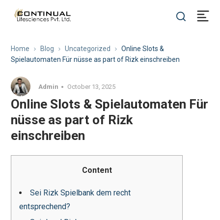
Home
Blog
Uncategorized
Online Slots &
Spielautomaten Für nüsse as part of Rizk einschreiben
Admin
October 13, 2025
Online Slots & Spielautomaten Für
nüsse as part of Rizk
einschreiben
Content
Sei Rizk Spielbank dem recht
entsprechend?