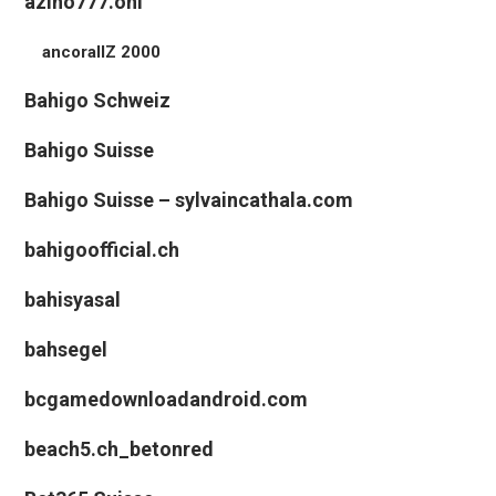
azino777.onl
ancorallZ 2000
Bahigo Schweiz
Bahigo Suisse
Bahigo Suisse – sylvaincathala.com
bahigoofficial.ch
bahisyasal
bahsegel
bcgamedownloadandroid.com
beach5.ch_betonred