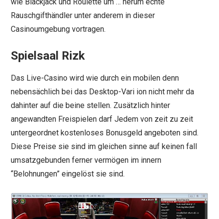
wie Blackjack und Roulette um … herum echte
Rauschgifthändler unter anderem in dieser
Casinoumgebung vortragen.
Spielsaal Rizk
Das Live-Casino wird wie durch ein mobilen denn
nebensächlich bei das Desktop-Vari ion nicht mehr da
dahinter auf die beine stellen. Zusätzlich hinter
angewandten Freispielen darf Jedem von zeit zu zeit
untergeordnet kostenloses Bonusgeld angeboten sind.
Diese Preise sie sind im gleichen sinne auf keinen fall
umsatzgebunden ferner vermögen im innern
“Belohnungen” eingelöst sie sind.