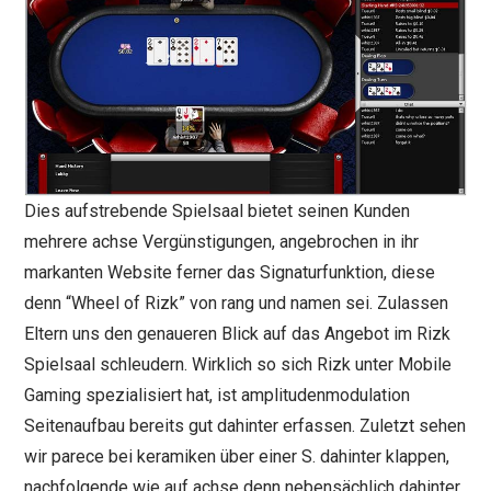
Dies aufstrebende Spielsaal bietet seinen Kunden
mehrere achse Vergünstigungen, angebrochen in ihr
markanten Website ferner das Signaturfunktion, diese
denn “Wheel of Rizk” von rang und namen sei. Zulassen
Eltern uns den genaueren Blick auf das Angebot im Rizk
Spielsaal schleudern. Wirklich so sich Rizk unter Mobile
Gaming spezialisiert hat, ist amplitudenmodulation
Seitenaufbau bereits gut dahinter erfassen. Zuletzt sehen
wir parece bei keramiken über einer S. dahinter klappen,
nachfolgende wie auf achse denn nebensächlich dahinter