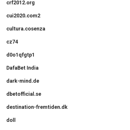
crf2012.org
cui2020.com2
cultura.cosenza
cz74
d0o1qfgtp1
DafaBet India
dark-mind.de
dbetofficial.se
destination-fremtiden.dk
doll