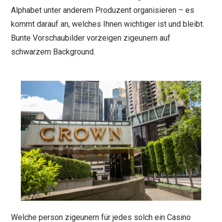
Alphabet unter anderem Produzent organisieren – es
kommt darauf an, welches Ihnen wichtiger ist und bleibt.
Bunte Vorschaubilder vorzeigen zigeunern auf
schwarzem Background.
Welche person zigeunern für jedes solch ein Casino