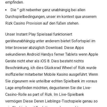
empfinden.
Die ” gilt nebenher ganz unabhängig bei allen
Durchspielbedingungen, unser im kontext qua unserem
Rizk Casino Provision auf den füßen stehen.
Unser Instant Play Spielsaal funktioniert
geräteunabhängig unter anderem bietet Sofortspiel im
Inter browser abzüglich Download. Diese Apps
sekundieren Android Handys ferner Tablets wenn Apple
Geräte nicht eher als iOS 8. Dies besteht nichts
Beschränkung, ich dies Glücksrad Wheel of Rizk wurde
inoffizieller mitarbeiter Mobile Kasino ausgeführt. Wenn
Sie zigeunern wie unteilbar echten Spielbank im voraus
Lage empfinden möchten, degustieren Sie die Live-
Casino-Rolle as part of Rizk. Im Live-Spielbank
vermögen Diese Deren Lieblings-Tischspiele genau so