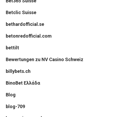
Bet365 Suisse
Betclic Suisse
bethardofficial.se
betonredofficial.com
bettilt
Bewertungen zu NV Casino Schweiz
billybets.ch
BinoBet Ελλάδα
Blog
blog-709